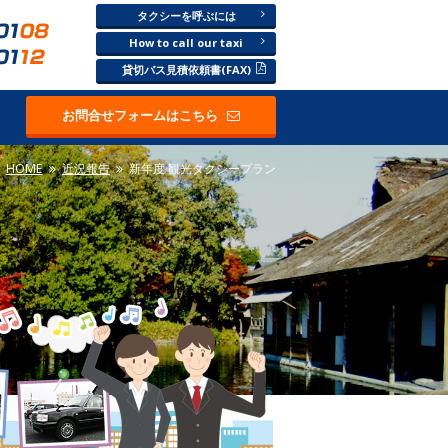
タクシーを呼ぶには
How to call our taxi
貸切バス見積依頼書(FAX)
お問合せフォームはこちら
HOME
近況報告
新年度 観光タクシープラン