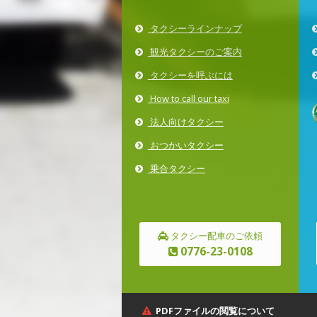
タクシーラインナップ
観光タクシーのご案内
タクシーを呼ぶには
How to call our taxi
法人向けタクシー
おつかいタクシー
乗合タクシー
タクシー配車のご依頼
0776-23-0108
PDFファイルの閲覧について