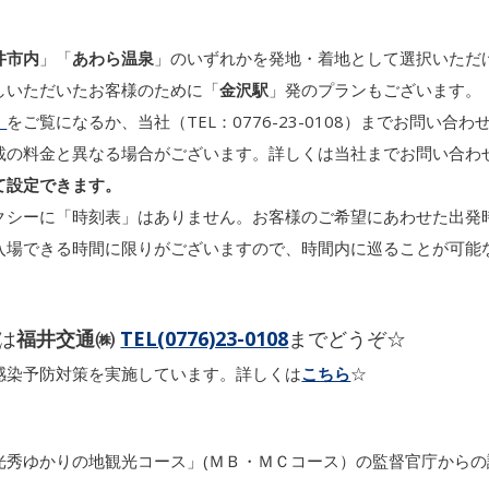
井市内
」「
あわら温泉
」のいずれかを発地・着地として選択いただ
しいただいたお客様のために「
金沢駅
」発のプランもございます。
）
をご覧になるか、当社（TEL：0776-23-0108）までお問い合
載の料金と異なる場合がございます。詳しくは当社までお問い合わ
て設定できます。
クシーに「時刻表」はありません。お客様のご希望にあわせた出発
入場できる時間に限りがございますので、時間内に巡ることが可能
は
福井交通㈱
TEL(0776)23-0108
までどうぞ☆
感染予防対策を実施しています。詳しくは
こちら
☆
光秀ゆかりの地観光コース」(ＭＢ・ＭＣコース）の監督官庁から