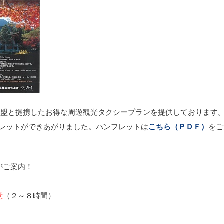
連盟と提携したお得な周遊観光タクシープランを提供しております
フレットができあがりました。パンフレットは
こちら（ＰＤＦ）
をご
がご案内！
意
（２～８時間）