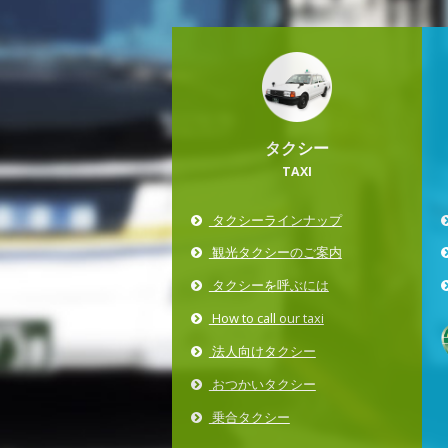
タクシー
TAXI
タクシーラインナップ
観光タクシーのご案内
タクシーを呼ぶには
How to call our taxi
法人向けタクシー
おつかいタクシー
乗合タクシー