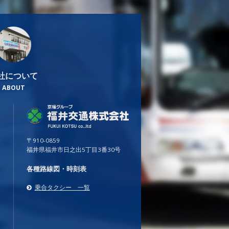
社について
ABOUT
〒910-0859
福井県福井市日之出5丁目3番30号
各種路線図・時刻表
乗合タクシー 一覧