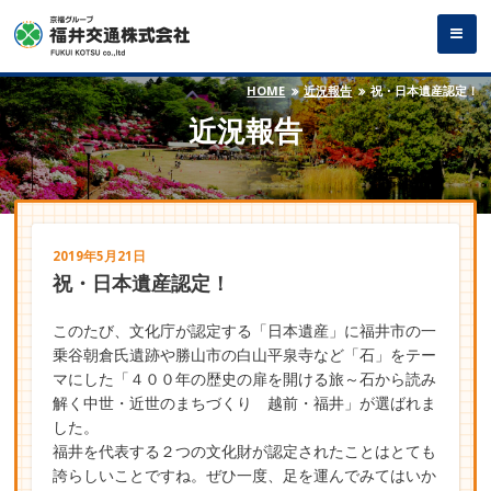
HOME
近況報告
祝・日本遺産認定！
近況報告
2019年5月21日
祝・日本遺産認定！
このたび、文化庁が認定する「日本遺産」に福井市の一
乗谷朝倉氏遺跡や勝山市の白山平泉寺など「石」をテー
マにした「４００年の歴史の扉を開ける旅～石から読み
解く中世・近世のまちづくり 越前・福井」が選ばれま
した。
福井を代表する２つの文化財が認定されたことはとても
誇らしいことですね。ぜひ一度、足を運んでみてはいか